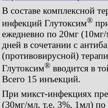
В составе комплексной т
®
инфекций
Глутоксим
при
ежедневно по 20мг (10мг/м
дней в сочетании с антиб
(противовирусной) терапие
®
Глутоксим
вводится в той
Всего 15 инъекций.
При микст-инфекциях пре
(30мг/мл, т.е. 3%, 1мл) по