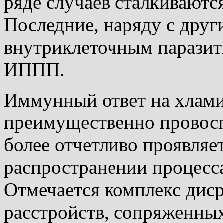
ряде случаев сталкиваютс
Последние, наряду с дру
внутриклеточным паразит
ИППП
.
Иммунный ответ на хлам
преимущественно провосп
более отчетливо проявляе
распространении процесса
Отмечается комплекс ди
расстройств, сопряженны