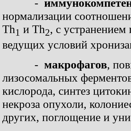
-
иммунокомпетен
нормализации соотношени
Th
и Th
, c устранением
1
2
ведущих условий хрониза
-
макрофагов
, по
лизосомальных ферментов
кислорода, синтез цитоки
некроза опухоли, колони
других, поглощение и уни