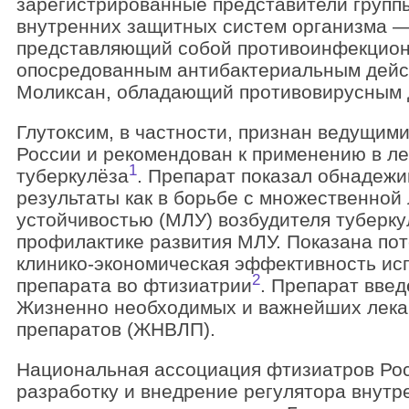
зарегистрированные представители групп
внутренних защитных систем организма 
представляющий собой противоинфекцион
опосредованным антибактериальным дейс
Моликсан, обладающий противовирусным 
Глутоксим, в частности, признан ведущим
России и рекомендован к применению в л
1
туберкулёза
. Препарат показал обнадеж
результаты как в борьбе с множественной
устойчивостью (МЛУ) возбудителя туберкул
профилактике развития МЛУ. Показана по
клинико-экономическая эффективность ис
2
препарата во фтизиатрии
. Препарат введ
Жизненно необходимых и важнейших лек
препаратов (ЖНВЛП).
Национальная ассоциация фтизиатров Рос
разработку и внедрение регулятора внут