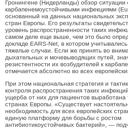
Гронингене (Нидерланды) обзор ситуации 
карбапенемоустойчивыми инфекциями (E
основанный на данных национальных эксп
стран Европы. Его результаты свидетельст
уровень распространенности таких инфекц
самом деле еще выше, чем это было опре
докладе EARS-Net, в котором учитывалис
тяжелые случаи. Если же принять во вни
дыхательных и мочевыводящих путей, зна
резистентности их возбудителей к карбап
отмечается абсолютно во всех европейски
При этом национальная стратегия и такти
контроля распространения таких инфекци
ущерба от них для пациентов выработана 
странах Европы. «Существует настоятель
необходимость для всех европейских стра
единую платформу для борьбы с ростом
антибиотикоустойчивых бактерий», — подч