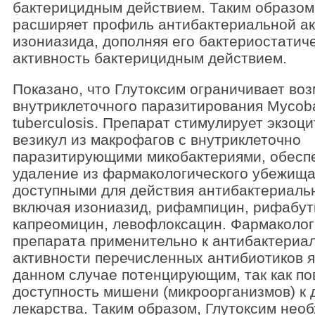
бактерицидным действием. Таким образом
расширяет профиль антибактериальной ак
изониазида, дополняя его бактериостатич
активность бактерицидным действием.
Показано, что Глутоксим ограничивает во
внутриклеточного паразитирования Mycob
tuberculosis. Препарат стимулирует экзоц
везикул из макрофагов с внутриклеточно
паразитирующими микобактериями, обесп
удаление из фармакологического убежища
доступными для действия антибактериаль
включая изониазид, рифампицин, рифабут
капреомицин, левофлоксацин. Фармаколо
препарата применительно к антибактериа
активности перечисленных антибиотиков я
данном случае потенцирующим, так как п
доступность мишени (микроорганизмов) к
лекарства. Таким образом, Глутоксим нео