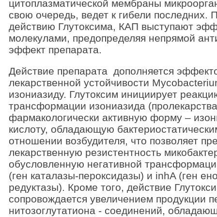
цитоплазматической мембраны микроорган
свою очередь, ведет к гибели последних. 
действию Глутоксима, КАП выступают эф
молекулами, предопределяя непрямой ан
эффект препарата.
Действие препарата дополняется эффект
лекарственной устойчивости Mycobacterium
изониазиду. Глутоксим инициирует реакци
трансформации изониазида (пролекарства
фармакологически активную форму – изо
кислоту, обладающую бактериостатически
отношении возбудителя, что позволяет пр
лекарственную резистентность микобакте
обусловленную негативной трансформацие
(ген каталазы-пероксидазы) и inhA (ген ен
редуктазы). Кроме того, действие Глутокс
сопровождается увеличением продукции п
нитозоглутатиона - соединений, обладаю