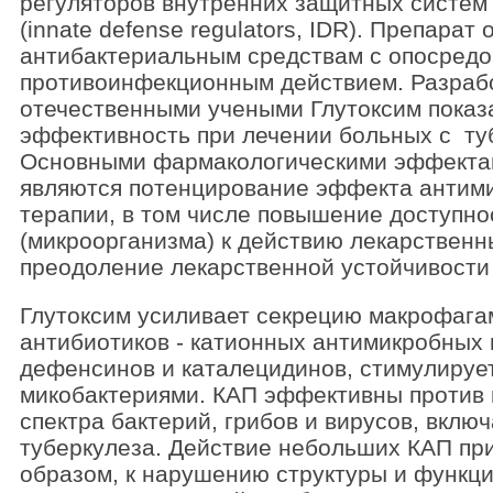
регуляторов внутренних защитных систем
(innate defense regulators, IDR). Препарат 
антибактериальным средствам с опосред
противоинфекционным действием. Разраб
отечественными учеными Глутоксим показ
эффективность при лечении больных с ту
Основными фармакологическими эффекта
являются потенцирование эффекта антим
терапии, в том числе повышение доступн
(микроорганизма) к действию лекарственн
преодоление лекарственной устойчивости 
Глутоксим усиливает секрецию макрофага
антибиотиков - катионных антимикробных 
дефенсинов и каталецидинов, стимулируе
микобактериями. КАП эффективны против
спектра бактерий, грибов и вирусов, вклю
туберкулеза. Действие небольших КАП пр
образом, к нарушению структуры и функц