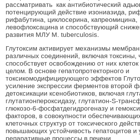
рассматривать как антибиотический адью
потенцирующий действие изониазида, ри
рифабутина, циклосерина, капреомицина,
левофлоксацина и способствующий сниже
развития МЛУ M. tuberculosis.
Глутоксим активирует механизмы мембран
различных соединений, включая токсины, 
способствует освобождению от них клеток
целом. В основе гепатопротекторного и
токсикомодифицирующего эффектов Глуто
усиление экспрессии ферментов второй 
детоксикации ксенобиотиков, включая глут
глутатионпероксидазу, глутатион-S-транс
глюкозо-6-фосфатдегидрогеназу и гемокси
факторов, в совокупности обеспечивающи
клеточных структур от токсического дейст
повышающих устойчивость гепатоцитов и
репаративные процессы в печени.